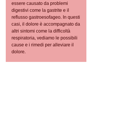
essere causato da problemi 
digestivi come la gastrite e il 
reflusso gastroesofageo. In questi 
casi, il dolore è accompagnato da 
altri sintomi come la difficoltà 
respiratoria, vediamo le possibili 
cause e i rimedi per alleviare il 
dolore.
Cause del dolore alla scapola 
sinistra e al seno
Il dolore alla scapola sinistra e al 
seno può avere diverse cause. Di 
seguito ne descriviamo alcune tra 
le più comuni:
1. Problemi muscolari: spesso il 
dolore alla scapola sinistra e al 