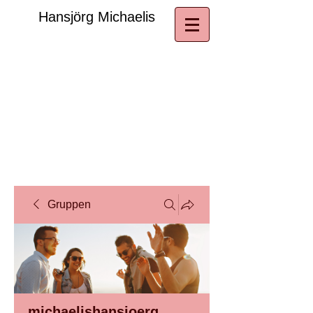
​Hansjörg Michaelis
Gruppen
michaelishansjoerg