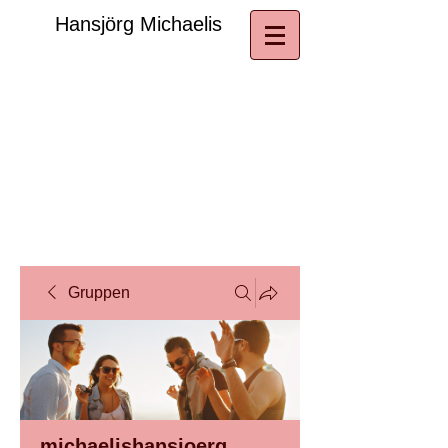
​Hansjörg Michaelis
Gruppen
michaelishansjoerg