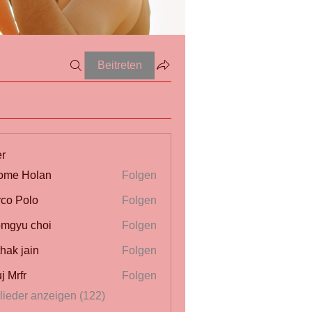
Beitreten
er
ome Holan
Folgen
co Polo
Folgen
mgyu choi
Folgen
thak jain
Folgen
j Mrfr
Folgen
r
glieder anzeigen (122)