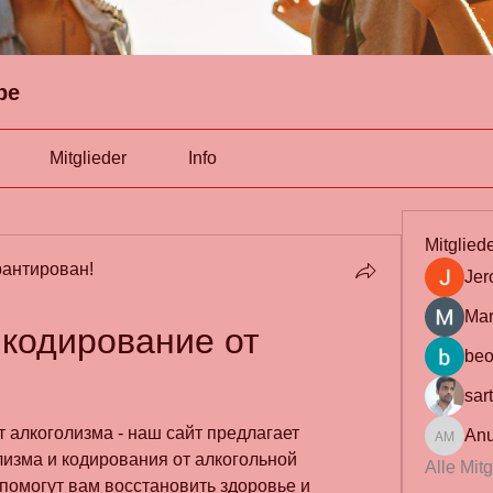
pe
Mitglieder
Info
Mitglied
антирован!
Jer
Mar
кодирование от 
beo
sar
 алкоголизма - наш сайт предлагает 
Anu
Anuj Mrf
изма и кодирования от алкогольной 
Alle Mit
помогут вам восстановить здоровье и 