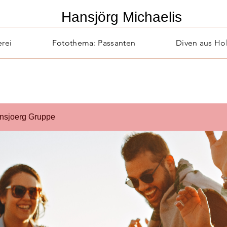
​Hansjörg Michaelis
erei
Fotothema: Passanten
Diven aus Ho
nsjoerg Gruppe