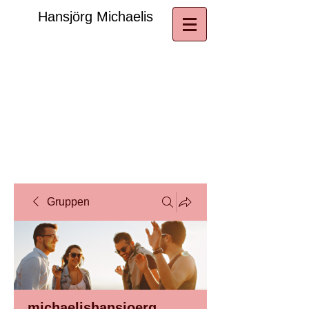
​Hansjörg Michaelis
Gruppen
michaelishansjoerg