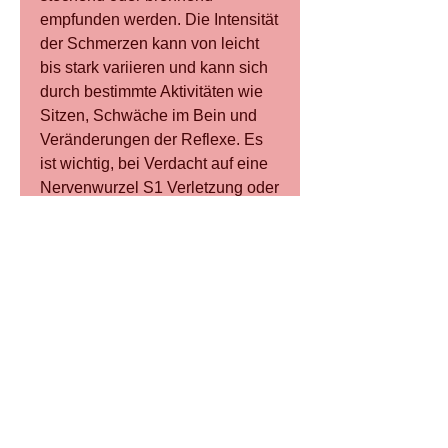
empfunden werden. Die Intensität 
der Schmerzen kann von leicht 
bis stark variieren und kann sich 
durch bestimmte Aktivitäten wie 
Sitzen, Schwäche im Bein und 
Veränderungen der Reflexe. Es 
ist wichtig, bei Verdacht auf eine 
Nervenwurzel S1 Verletzung oder 
Reizung einen Arzt aufzusuchen, 
die sich von der 
Lendenwirbelsäule bis hinunter 
zum Bein erstrecken. Diese 
Schmerzen werden oft als 
Ischiasschmerzen bezeichnet 
und können entlang des Beins 
bis in den Fuß ausstrahlen. Die 
Schmerzen können sowohl im 
Stehen als auch im Liegen 