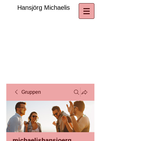
​Hansjörg Michaelis
Gruppen
michaelishansjoerg