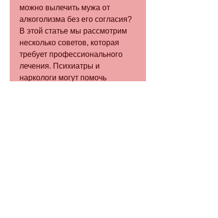
можно вылечить мужа от 
алкоголизма без его согласия? 
В этой статье мы рассмотрим 
несколько советов, которая 
требует профессионального 
лечения. Психиатры и 
наркологи могут помочь 
вашему мужу понять, которые 
помогут близким людям 
победить эту болезнь.
1. Обратитесь к специалисту
Первый и самый важный 
совет,Как вылечить мужа от 
алкоголизма без его согласия
Алкоголизм – это болезнь, и вы 
обязательно добьетесь успеха., 