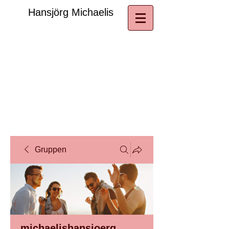
​Hansjörg Michaelis
Gruppen
michaelishansjoerg