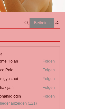
Beitreten
er
ome Holan
Folgen
co Polo
Folgen
mgyu choi
Folgen
thak jain
Folgen
bhai9idlogin
Folgen
glieder anzeigen (121)