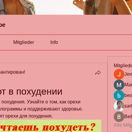
pe
Mitglieder
Info
Mitglied
антирован!
Jer
Mar
т в похудении
beo
похудения. Узнайте о том, как орехи 
sar
лограммы и поддерживают здоровье. 
ят орехи для похудения.
Bet
Alle Mit