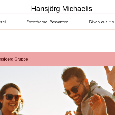
​Hansjörg Michaelis
erei
Fotothema: Passanten
Diven aus Ho
nsjoerg Gruppe