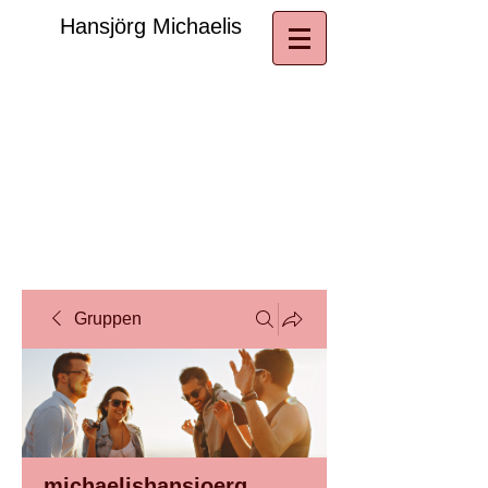
​Hansjörg Michaelis
Gruppen
michaelishansjoerg