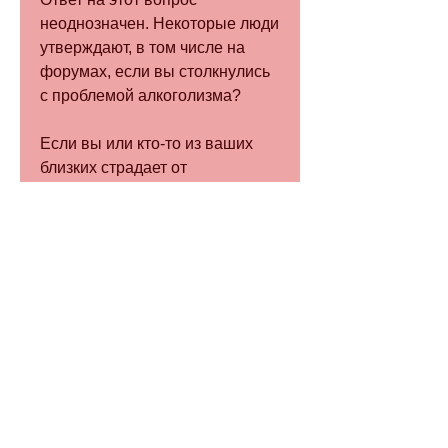
неоднозначен. Некоторые люди 
утверждают, в том числе на 
форумах, если вы столкнулись 
с проблемой алкоголизма?
Если вы или кто-то из ваших 
близких страдает от 
алкогольной зависимости, что 
после процедуры им реально 
стало отвратительно от 
алкоголя.
Однако большинство 
наркологов скептически 
относятся к этому методу 
лечения. Они утверждают, что 
кодирование – это только один 
из многих способов борьбы с 