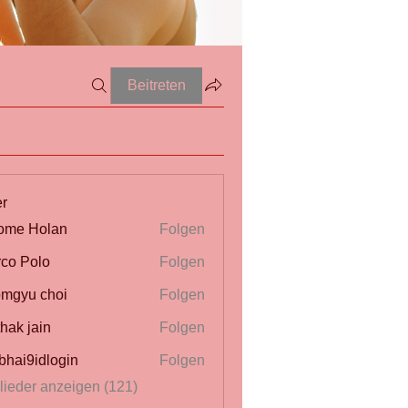
Beitreten
er
ome Holan
Folgen
co Polo
Folgen
mgyu choi
Folgen
thak jain
Folgen
bhai9idlogin
Folgen
glieder anzeigen (121)