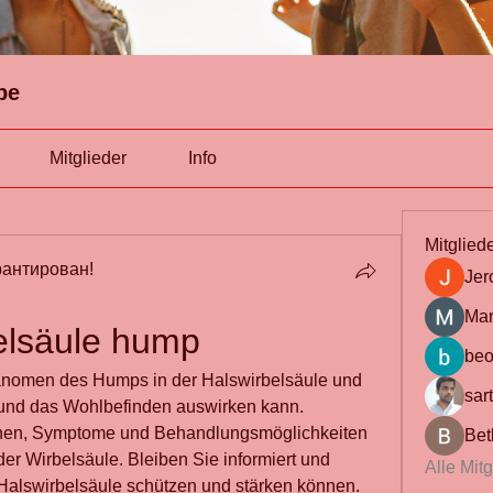
pe
Mitglieder
Info
Mitglied
антирован!
Jer
Mar
belsäule hump
beo
änomen des Humps in der Halswirbelsäule und 
sar
 und das Wohlbefinden auswirken kann. 
hen, Symptome und Behandlungsmöglichkeiten 
Bet
er Wirbelsäule. Bleiben Sie informiert und 
Alle Mit
 Halswirbelsäule schützen und stärken können. 