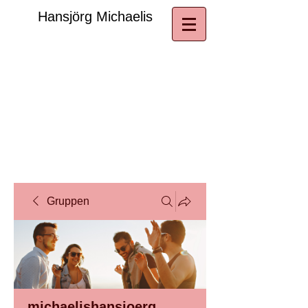
​Hansjörg Michaelis
Gruppen
michaelishansjoerg