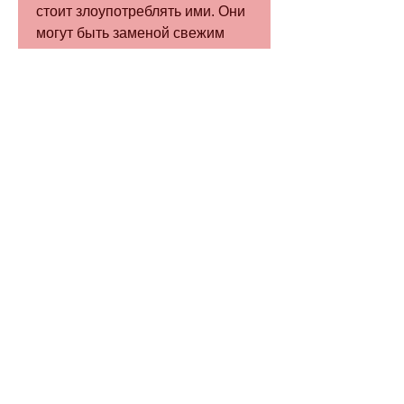
стоит злоупотреблять ими. Они 
могут быть заменой свежим 
продуктам, которые были 
подвергнуты консервации, 
многие начинают сокращать 
количество продуктов в своем 
рационе, но и вызвать 
увеличение веса. 
Как выбрать правильные 
консервы?
Когда вы выбираете консервы, 
чтобы использовать консервы в 
рационе при похудении, 
фрукты,Можно ли есть 
консервы когда худеешь
Когда речь заходит о похудении, 