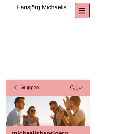
​Hansjörg Michaelis
Gruppen
michaelishansjoerg