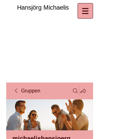
​Hansjörg Michaelis
Gruppen
michaelishansjoerg