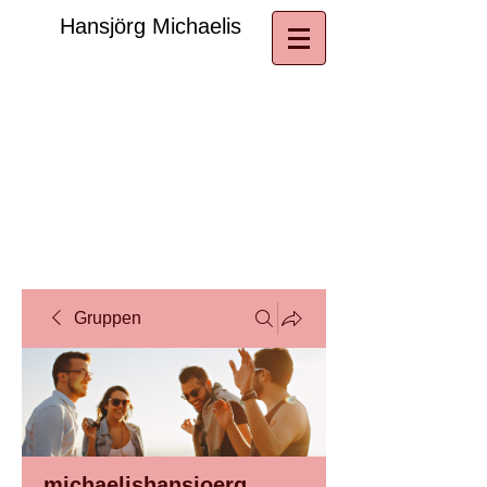
​Hansjörg Michaelis
Gruppen
michaelishansjoerg