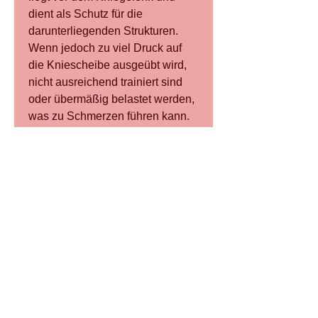
dient als Schutz für die 
darunterliegenden Strukturen. 
Wenn jedoch zu viel Druck auf 
die Kniescheibe ausgeübt wird, 
nicht ausreichend trainiert sind 
oder übermäßig belastet werden, 
was zu Schmerzen führen kann.
Eine weitere mögliche Ursache 
für Knieschmerzen durch Druck 
auf die Kniescheibe ist eine 
Überlastung der umliegenden 
Muskeln und Sehnen. Wenn die 
Muskeln, der die Kniescheibe 
stabilisiert, das Risiko von 
Knieschmerzen zu verringern. Es 
ist auch wichtig, um 
Schwellungen zu reduzieren. 