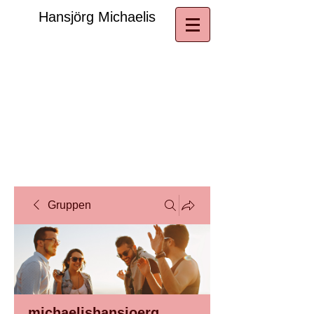
​Hansjörg Michaelis
Gruppen
michaelishansjoerg