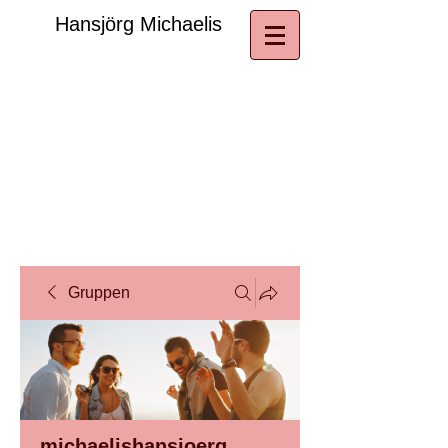
​Hansjörg Michaelis
Gruppen
michaelishansjoerg