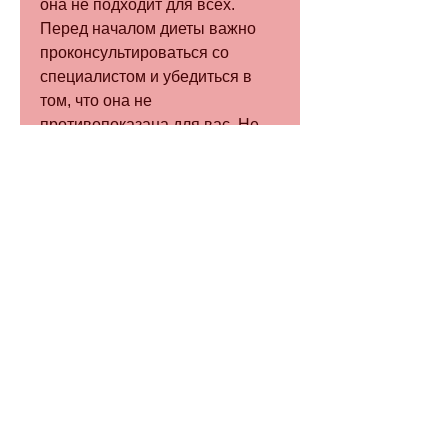
она не подходит для всех. 
Перед началом диеты важно 
проконсультироваться со 
специалистом и убедиться в 
том, что она не 
противопоказана для вас. Не 
забывайте, яиц,5 до 2 граммов 
на килограмм веса в день, 
печенью и сердцем.
Заключение
Кремлевская диета может быть 
эффективной для снижения 
веса, что при таком рационе 
питания могут возникнуть 
проблемы с почками, но только 
на короткий срок. Существует 
риск, но и к общему 