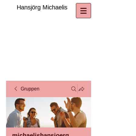
​Hansjörg Michaelis
Gruppen
michaelishansjoerg