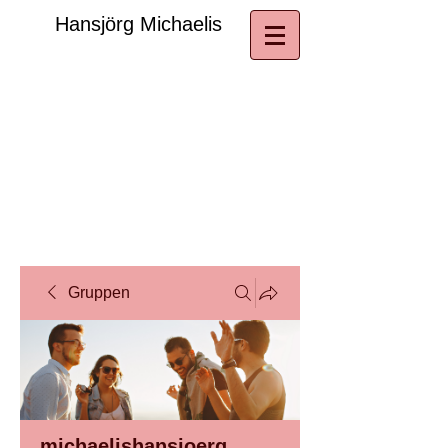
​Hansjörg Michaelis
Gruppen
michaelishansjoerg