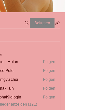
Beitreten
er
ome Holan
Folgen
co Polo
Folgen
mgyu choi
Folgen
thak jain
Folgen
bhai9idlogin
Folgen
glieder anzeigen (121)