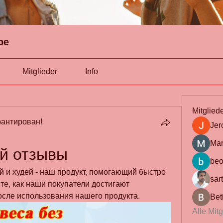
pe
Mitglieder
Info
Mitglied
антирован!
Jer
Mar
ей отзывы
beo
 и худей - наш продукт, помогающий быстро 
sar
те, как наши покупатели достигают 
осле использования нашего продукта.
Bet
Alle Mit