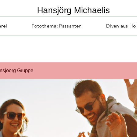
​Hansjörg Michaelis
erei
Fotothema: Passanten
Diven aus Ho
nsjoerg Gruppe