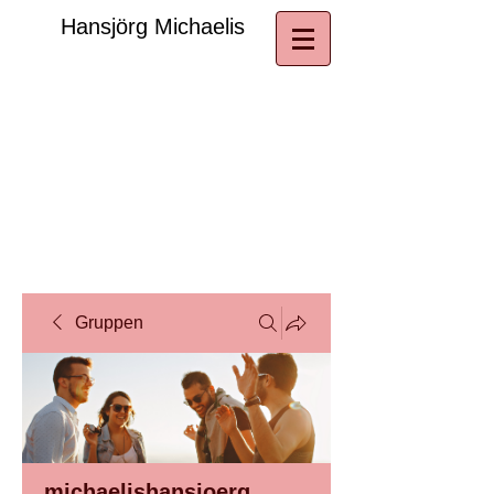
​Hansjörg Michaelis
Gruppen
michaelishansjoerg