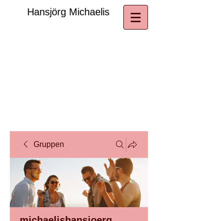
​Hansjörg Michaelis
Gruppen
michaelishansjoerg