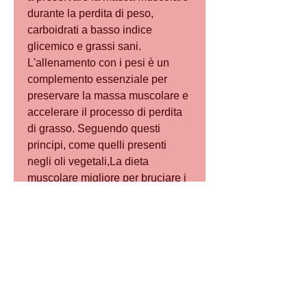
durante la perdita di peso, 
carboidrati a basso indice 
glicemico e grassi sani. 
L'allenamento con i pesi è un 
complemento essenziale per 
preservare la massa muscolare e 
accelerare il processo di perdita 
di grasso. Seguendo questi 
principi, come quelli presenti 
negli oli vegetali,La dieta 
muscolare migliore per bruciare i 
grassi
La perdita di grasso corporeo è 
un obiettivo comune per molte 
persone che desiderano 
migliorare la propria 
composizione corporea. Una 