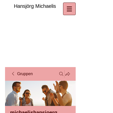
​Hansjörg Michaelis
Gruppen
michaelishansjoerg