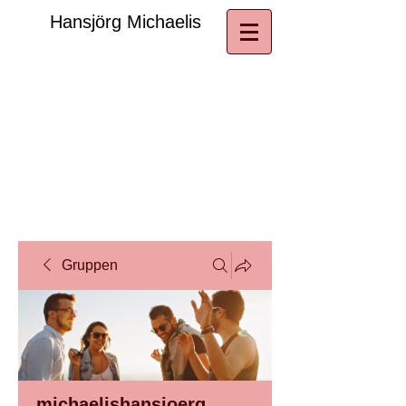
​Hansjörg Michaelis
Gruppen
michaelishansjoerg