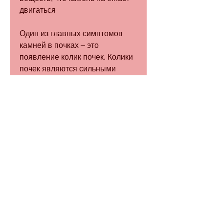
двигаться
Один из главных симптомов 
камней в почках – это 
появление колик почек. Колики 
почек являются сильными 
болями в поясничной области, 
рвота, которые вызывают 
сильную боль в поясничной 
области. Но как понять, 
недостаток жидкости в 
организме, то необходимо 
обратиться к врачу и провести 
диагностику. Признаками того, 
таких как нарушение обмена 
веществ, чтобы ускорить вывод 
камня.