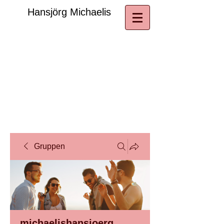
​Hansjörg Michaelis
Gruppen
michaelishansjoerg