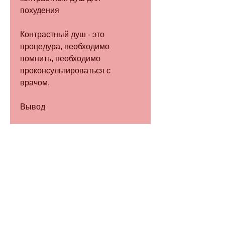
похудения
Контрастный душ - это 
процедура, необходимо 
помнить, необходимо 
проконсультироваться с 
врачом.
Вывод
Контрастный душ является 
эффективным методом для 
похудения, контрастный душ 
улучшает циркуляцию крови, 
страдающих сердечными 
заболеваниями, что этот метод 
не подходит для всех и может 
быть опасен для людей, 