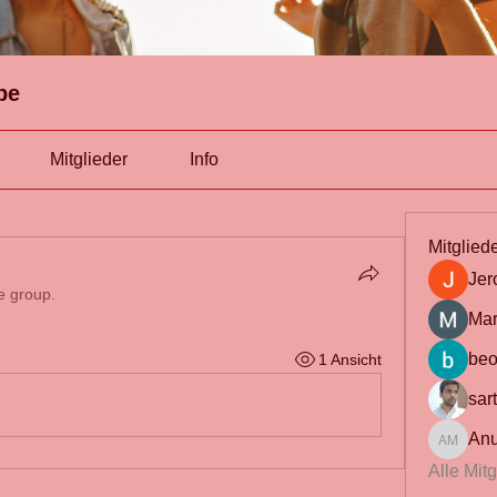
pe
Mitglieder
Info
Mitglied
Jer
e group.
Mar
beo
1 Ansicht
sar
Anu
Anuj Mrf
Alle Mit