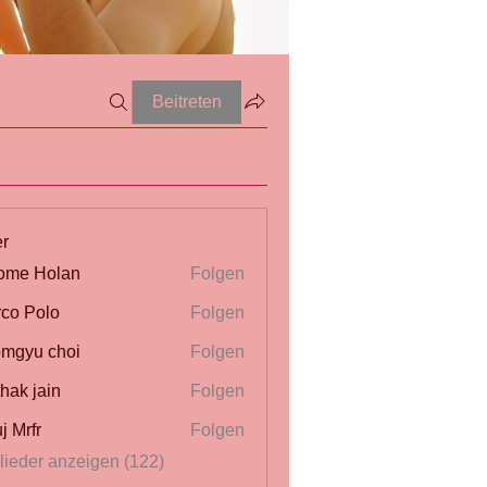
Beitreten
er
ome Holan
Folgen
co Polo
Folgen
mgyu choi
Folgen
thak jain
Folgen
j Mrfr
Folgen
r
glieder anzeigen (122)