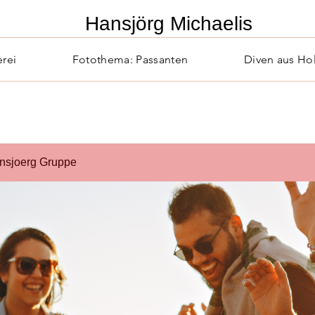
​Hansjörg Michaelis
erei
Fotothema: Passanten
Diven aus Ho
nsjoerg Gruppe