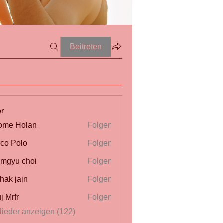
Beitreten
er
ome Holan
Folgen
co Polo
Folgen
mgyu choi
Folgen
thak jain
Folgen
j Mrfr
Folgen
r
glieder anzeigen (122)