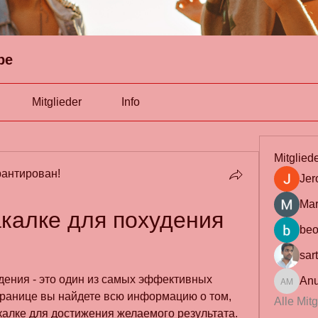
pe
Mitglieder
Info
Mitglied
антирован!
Jer
Mar
калке для похудения 
beo
sar
дения - это один из самых эффективных 
Anu
Anuj Mrf
транице вы найдете всю информацию о том, 
Alle Mit
калке для достижения желаемого результата.