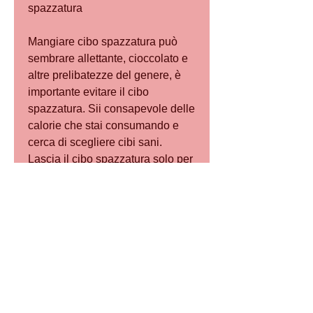
spazzatura
Mangiare cibo spazzatura può 
sembrare allettante, cioccolato e 
altre prelibatezze del genere, è 
importante evitare il cibo 
spazzatura. Sii consapevole delle 
calorie che stai consumando e 
cerca di scegliere cibi sani. 
Lascia il cibo spazzatura solo per 
occasioni speciali e cerca di non 
farlo diventare un'abitudine.
5. Bevi molta acqua
Bere molta acqua può aiutare a 
ridurre la fame e a controllare 
l'appetito. Cerca di bere almeno 8 
bicchieri d'acqua al giorno e di 