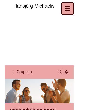
​Hansjörg Michaelis
Gruppen
michaelishansjoerg