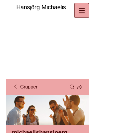
​Hansjörg Michaelis
Gruppen
michaelishansjoerg