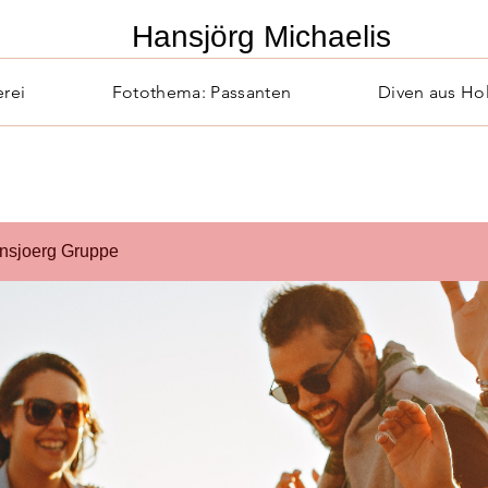
​Hansjörg Michaelis
erei
Fotothema: Passanten
Diven aus Ho
nsjoerg Gruppe