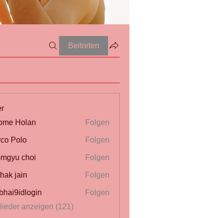
Beitreten
er
ome Holan
Folgen
co Polo
Folgen
mgyu choi
Folgen
thak jain
Folgen
bhai9idlogin
Folgen
glieder anzeigen (121)