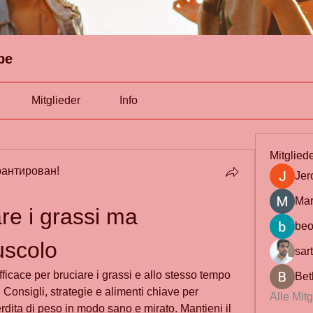
pe
Mitglieder
Info
Mitglied
антирован!
Jer
Mar
re i grassi ma 
beo
uscolo
sar
ficace per bruciare i grassi e allo stesso tempo 
Bet
onsigli, strategie e alimenti chiave per 
Alle Mit
erdita di peso in modo sano e mirato. Mantieni il 