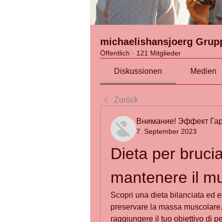
michaelishansjoerg Grup
Öffentlich
·
121 Mitglieder
Diskussionen
Medien
Zurück
Внимание! Эффект Гар
7. September 2023
Dieta per brucia
mantenere il m
Scopri una dieta bilanciata ed ef
preservare la massa muscolare. C
raggiungere il tuo obiettivo di p