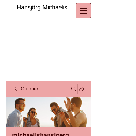
​Hansjörg Michaelis
Gruppen
michaelishansjoerg